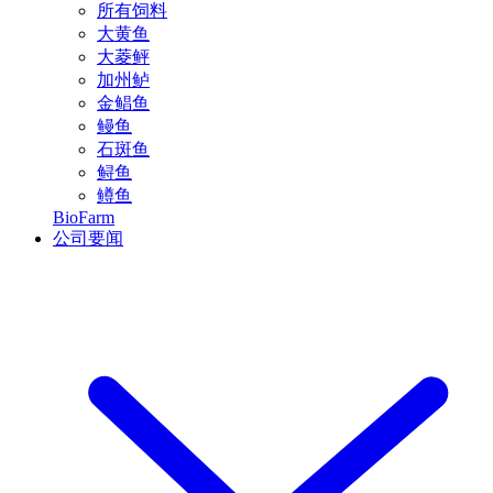
所有饲料
大黄鱼
大菱鲆
加州鲈
金鲳鱼
鳗鱼
石斑鱼
鲟鱼
鳟鱼
BioFarm
公司要闻