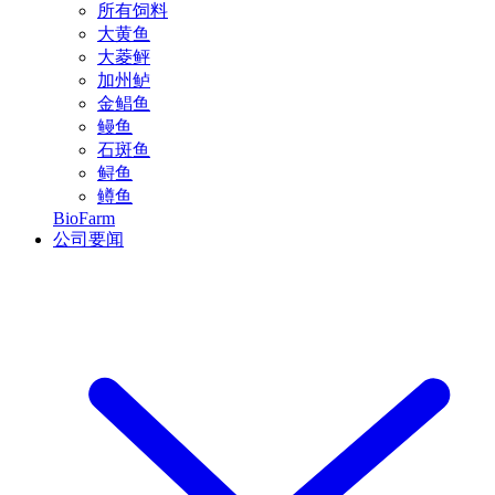
所有饲料
大黄鱼
大菱鲆
加州鲈
金鲳鱼
鳗鱼
石斑鱼
鲟鱼
鳟鱼
BioFarm
公司要闻