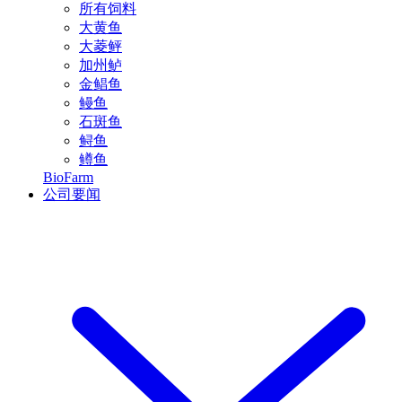
所有饲料
大黄鱼
大菱鲆
加州鲈
金鲳鱼
鳗鱼
石斑鱼
鲟鱼
鳟鱼
BioFarm
公司要闻