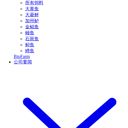
所有饲料
大黄鱼
大菱鲆
加州鲈
金鲳鱼
鳗鱼
石斑鱼
鲟鱼
鳟鱼
BioFarm
公司要闻