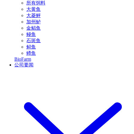
所有饲料
大黄鱼
大菱鲆
加州鲈
金鲳鱼
鳗鱼
石斑鱼
鲟鱼
鳟鱼
BioFarm
公司要闻