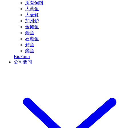
所有饲料
大黄鱼
大菱鲆
加州鲈
金鲳鱼
鳗鱼
石斑鱼
鲟鱼
鳟鱼
BioFarm
公司要闻